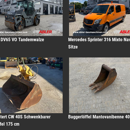
DV65 VO Tandemwalze
Mercedes Sprinter 316 Mixto Nav
Sitze
htert CW 40S Schwenkbarer
Baggerlöffel Mantovanibenne 4
ffel 175 cm