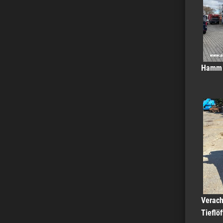
Hamm 
Verac
Tieflö