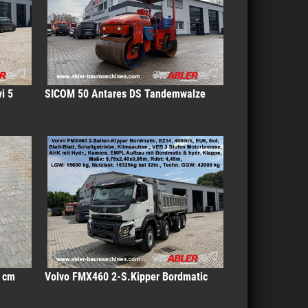
i 5
SICOM 50 Antares DS Tandemwalze
0 cm
Volvo FMX460 2-S.Kipper Bordmatic