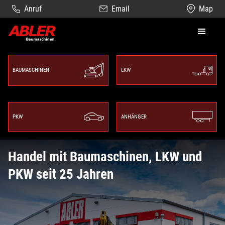
Anruf
Email
Map
BAUMASCHINEN
LKW
PKW
ANHÄNGER
Handel mit Baumaschinen, LKW und
PKW seit 25 Jahren