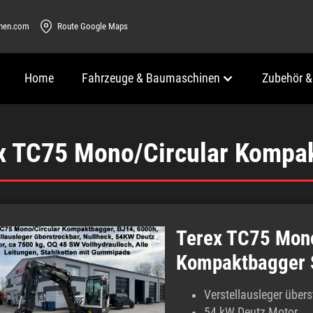
inen.com
Route Google Maps
Home
Fahrzeuge & Baumaschinen
Zubehör &
x TC75 Mono/Circular Kompa
Terex TC75 Mono
Kompaktbagger
Verstellausleger übers
54 kW Deutz Motor