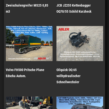
Zweischalengreifer MS25 0,85
JCB JZ255 Kettenbagger
m3
OQ70/55 Schild Kurzheck
Volvo FH500 Pritsche Plane
Oilquick OQ 65
Edscha Autom.
vollhydraulischer
Schnellwechsler